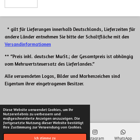
* gilt für Lieferungen innerhalb Deutschlands, Lieferzeiten für
andere Länder entnehmen Sie bitte der Schaltfläche mit den
Versandinformationen
** “Preis inkl. deutscher MwSt.; der Gesamtpreis ist abhängig
vom Mehrwertsteuersatz des Lieferlandes.”
Alle verwendeten Logos, Bilder und Markenzeichen sind
Eigentum ihrer eingetragenen Besitzer.
© 2021 - 2026 Redneck Motors
Diese Website verwendet Cookies, um Ihr
Nutzererlebnis zu verbessern und
Mit Unterstützung von
Webador
maßgeschneiderte Anzeigen anzuzeigen. Die
fortgesetzte Nutzung dieser Website bestätigt
Ihre Zustimmung zur Verwendung von Cookies.
E-Mail
Telefon
Karte
Instagram
WhatsApp
Ich stimme zu