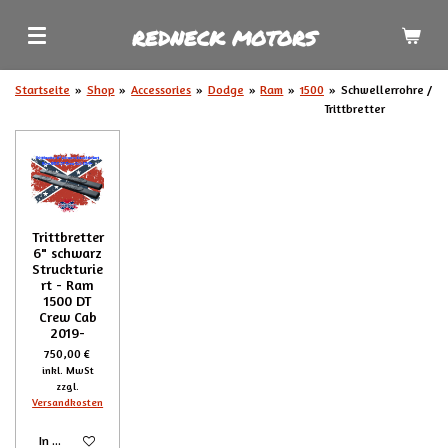
Zum
REDNECK MOTORS
Hauptinhalt
springen
Startseite
»
Shop
»
Accessories
»
Dodge
»
Ram
»
1500
»
Schwellerrohre /
Trittbretter
Trittbretter
6" schwarz
Struckturie
rt - Ram
1500 DT
Crew Cab
2019-
750,00 €
inkl. MwSt
zzgl.
Versandkosten
In den Warenkorb