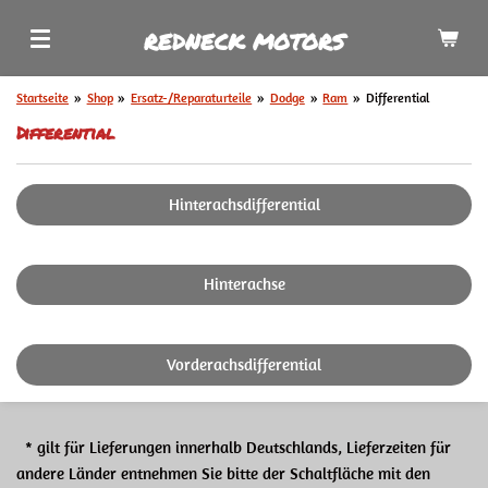
Zum
REDNECK MOTORS
Hauptinhalt
springen
Startseite
»
Shop
»
Ersatz-/Reparaturteile
»
Dodge
»
Ram
»
Differential
Differential
Hinterachsdifferential
Hinterachse
Vorderachsdifferential
* gilt für Lieferungen innerhalb Deutschlands, Lieferzeiten für
andere Länder entnehmen Sie bitte der Schaltfläche mit den