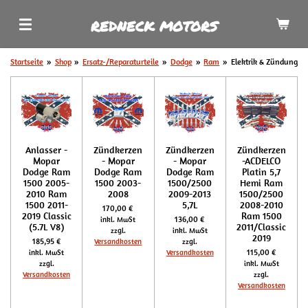
Zum
REDNECK MOTORS
Hauptinhalt
springen
Startseite
»
Shop
»
Ersatz-/Reparaturteile
»
Dodge
»
Ram
»
Elektrik & Zündung
Anlasser -
Zündkerzen
Zündkerzen
Zündkerzen
Mopar
- Mopar
- Mopar
-ACDELCO
Dodge Ram
Dodge Ram
Dodge Ram
Platin 5,7
1500 2005-
1500 2003-
1500/2500
Hemi Ram
2010 Ram
2008
2009-2013
1500/2500
1500 2011-
5,7L
2008-2010
170,00 €
2019 Classic
Ram 1500
136,00 €
inkl. MwSt
(5.7L V8)
2011/Classic
zzgl.
inkl. MwSt
2019
185,95 €
Versandkosten
zzgl.
115,00 €
inkl. MwSt
Versandkosten
zzgl.
inkl. MwSt
Versandkosten
zzgl.
Versandkosten