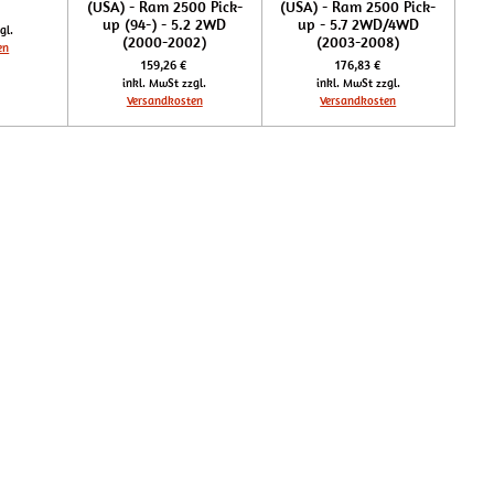
(USA) - Ram 2500 Pick-
(USA) - Ram 2500 Pick-
up (94-) - 5.2 2WD
up - 5.7 2WD/4WD
gl.
(2000-2002)
(2003-2008)
en
159,26 €
176,83 €
inkl. MwSt zzgl.
inkl. MwSt zzgl.
Versandkosten
Versandkosten