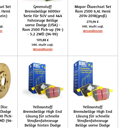
el Set
Greenstuff
Mopar Ölwechsel Set
L Hemi
Bremsbeläge 6000er
Ram 2500 6,4L Hemi
lein)
Serie Für SUV und 4&4
2014-2018(groß)
Fahrzeuge Beläge
279,94 €
vorne Dodge (USA) -
gl.
inkl. MwSt zzgl.
Ram 2500 Pick-up (94-)
en
Versandkosten
- 5.2 2WD (94-99)
109,88 €
inkl. MwSt zzgl.
Versandkosten
 Disc
Yellowstuff
Yellowstuff
 Dodge
Bremsbeläge High End
Bremsbeläge High End
0 Pick-
Lösung für schnelle
Lösung für schnelle
2WD (94-
Straßenfahrzeuge
Straßenfahrzeuge
Beläge hinten Dodge
Beläge vorne Dodge