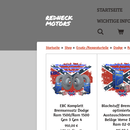
Zum
STARTSEITE
Hauptinhalt
REDNECK
springen
WICHTIGE INF
MOTORS
Startseite
»
Shop
»
Ersatz-/Reparaturteile
»
Dodge
»
R
EBC Komplett
Blackstuff Brem
Bremsensatz Dodge
optimiert
Ram 1500/Ram 1500
Austauschbrem
Gen 3 Gen 4
Beläge Vorne
Ram 02-0
950,00 €