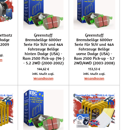
ettsatz
Greenstuff
Greenstuff
Dodge
Bremsbeläge 6000er
Bremsbeläge 6000er
 2009
Serie Für SUV und 4&4
Serie Für SUV und 4&4
Fahrzeuge Beläge
Fahrzeuge Beläge
€
hinten Dodge (USA) -
vorne Dodge (USA) -
gl.
Ram 2500 Pick-up (94-)
Ram 2500 Pick-up - 5.7
en
- 5.2 2WD (2000-2002)
2WD/4WD (2003-2008)
144,62 €
153,53 €
inkl. MwSt zzgl.
inkl. MwSt zzgl.
Versandkosten
Versandkosten