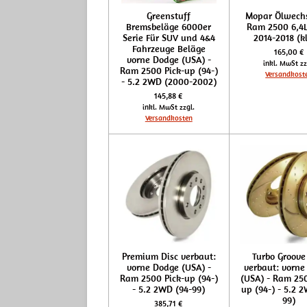
Greenstuff
Mopar Ölwechs
Bremsbeläge 6000er
Ram 2500 6,4
Serie Für SUV und 4&4
2014-2018 (k
Fahrzeuge Beläge
165,00 €
vorne Dodge (USA) -
inkl. MwSt zz
Ram 2500 Pick-up (94-)
Versandkost
- 5.2 2WD (2000-2002)
145,88 €
inkl. MwSt zzgl.
Versandkosten
Premium Disc verbaut:
Turbo Groove
vorne Dodge (USA) -
verbaut: vorne
Ram 2500 Pick-up (94-)
(USA) - Ram 250
- 5.2 2WD (94-99)
up (94-) - 5.2 
99)
385,71 €