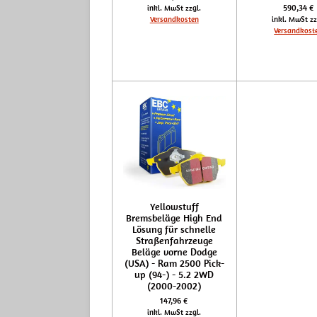
590,34 €
inkl. MwSt zzgl.
Versandkosten
inkl. MwSt zz
Versandkost
Yellowstuff
Bremsbeläge High End
Lösung für schnelle
Straßenfahrzeuge
Beläge vorne Dodge
(USA) - Ram 2500 Pick-
up (94-) - 5.2 2WD
(2000-2002)
147,96 €
inkl. MwSt zzgl.