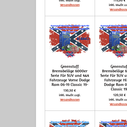
115,00 €
inkl. MwSt zzgl.
Versandkosten
inkl. MwSt zz
Versandkost
Greenstuff
Greenstuf
Bremsbeläge 6000er
Bremsbeläge 
Serie Für SUV und 4&4
Serie Für SUV 
Fahrzeuge Vorne Dodge
Fahrzeuge H
Ram 06-19 Classic 19-
Dodge Ram 0
Classic 19
130,50 €
120,50 €
inkl. MwSt zzgl.
Versandkosten
inkl. MwSt zz
Versandkost