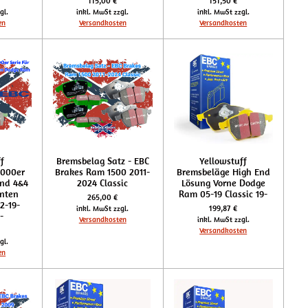
115,00 €
151,50 €
gl.
inkl. MwSt zzgl.
inkl. MwSt zzgl.
en
Versandkosten
Versandkosten
f
Bremsbelag Satz - EBC
Yellowstuff
6000er
Brakes Ram 1500 2011-
Bremsbeläge High End
und 4&4
2024 Classic
Lösung Vorne Dodge
inten
Ram 05-19 Classic 19-
265,00 €
2-19-
199,87 €
inkl. MwSt zzgl.
-
Versandkosten
inkl. MwSt zzgl.
Versandkosten
gl.
en