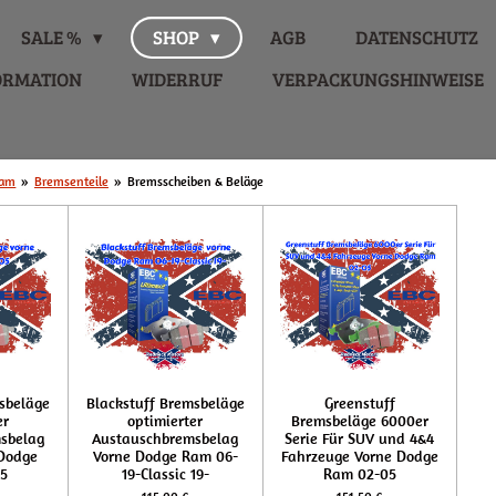
SALE %
SHOP
AGB
DATENSCHUTZ
ORMATION
WIDERRUF
VERPACKUNGSHINWEISE
am
»
Bremsenteile
»
Bremsscheiben & Beläge
sbeläge
Blackstuff Bremsbeläge
Greenstuff
er
optimierter
Bremsbeläge 6000er
sbelag
Austauschbremsbelag
Serie Für SUV und 4&4
 Dodge
Vorne Dodge Ram 06-
Fahrzeuge Vorne Dodge
5
19-Classic 19-
Ram 02-05