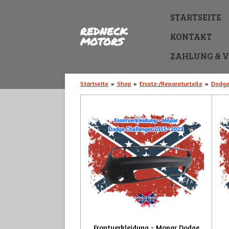
Zum
STARTSEITE
Hauptinhalt
REDNECK
springen
KONTAKT
MOTORS
ZAHLUNG & 
Startseite
»
Shop
»
Ersatz-/Reparaturteile
»
Dodg
Frontverkleidung - Mopar Dodge