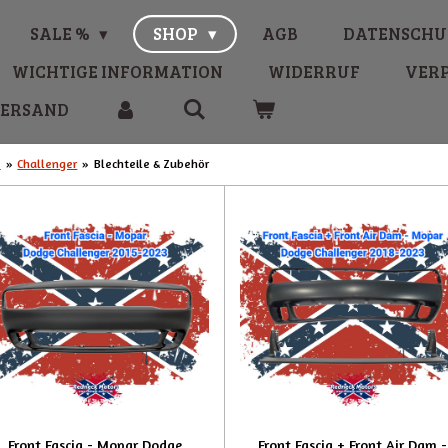
SALE %
SHOP
AGB
DATENSCHU
WICHTIGE INFORMATION
WIDERRUF
VER
VERSAND
e
»
Challenger
»
Blechteile & Zubehör
Front Fascia - Mopar Dodge
Front Fascia + Front Air Dam -