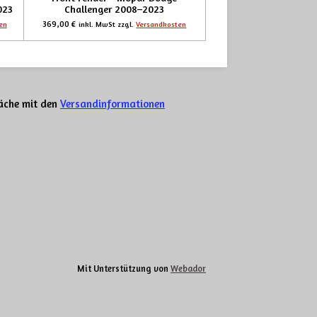
023
Challenger 2008–2023
369,00 €
en
inkl. MwSt zzgl.
Versandkosten
läche mit den
Versandinformationen
Mit Unterstützung von
Webador