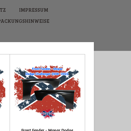
TZ
IMPRESSUM
PACKUNGSHINWEISE
Front Fender - Mopar Dodge