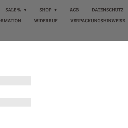
SALE %
SHOP
AGB
DATENSCHUTZ
ORMATION
WIDERRUF
VERPACKUNGSHINWEISE