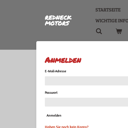
Zum
STARTSEITE
Hauptinhalt
REDNECK
springen
WICHTIGE INF
MOTORS
Anmelden
E-Mail-Adresse
Passwort
Anmelden
Haben Sie noch kein Konto?