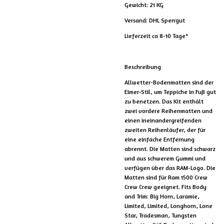
Gewicht: 21 KG
Versand: DHL Sperrgut
Lieferzeit ca 8-10 Tage*
Beschreibung
Allwetter-Bodenmatten sind der
Eimer-Stil, um Teppiche in Fuß gut
zu benetzen. Das Kit enthält
zwei vordere Reihenmatten und
einen ineinandergreifenden
zweiten Reihenläufer, der für
eine einfache Entfernung
abrennt. Die Matten sind schwarz
und aus schwerem Gummi und
verfügen über das RAM-Logo. Die
Matten sind für Ram 1500 Crew
Crew Crew geeignet. Fits Body
and Trim: Big Horn, Laramie,
Limited, Limited, Longhorn, Lone
Star, Tradesman, Tungsten