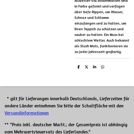
Allwetter-Stil Bodenmatten sind
in Farbe geformt und verfügen
über tiefe Rippen, um Wasser,
Schnee und Schlamm
einzufangen und zu halten, um
Ihren Teppich zu schützen und
sauber zu halten. Ein Muss bei
schlechtem Wetter. Auch bekannt
als Slush Mats, funktionieren sie
zu jeder Jahreszeit großartig.
T
T
T
T
e
e
e
e
i
i
i
i
l
l
l
l
e
e
e
e
n
n
n
n
* gilt für Lieferungen innerhalb Deutschlands, Lieferzeiten für
andere Länder entnehmen Sie bitte der Schaltfläche mit den
Versandinformationen
** “Preis inkl. deutscher MwSt.; der Gesamtpreis ist abhängig
vom Mehrwertsteuersatz des Lieferlandes.”