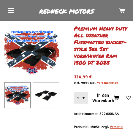
Zum
REDNECK MOTORS
Hauptinhalt
springen
Premium Heavy Duty
All Weather
Fußmatten bucket-
style 3er Set
vorn/hinten Ram
1500 DT 2025
324,99 €
inkl. MwSt zzgl.
Versandkosten
In den
Warenkorb
Artikelnummer:
82216607AA
Preis inkl. MwSt. zzgl.
Versand