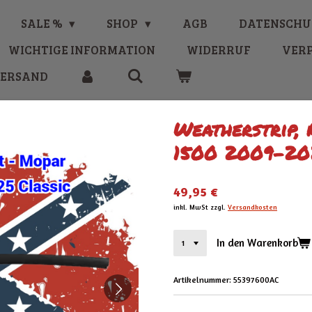
SALE %
SHOP
AGB
DATENSCHU
WICHTIGE INFORMATION
WIDERRUF
VER
VERSAND
Weatherstrip,
1500 2009-202
49,95 €
inkl. MwSt zzgl.
Versandkosten
In den Warenkorb
Artikelnummer:
55397600AC