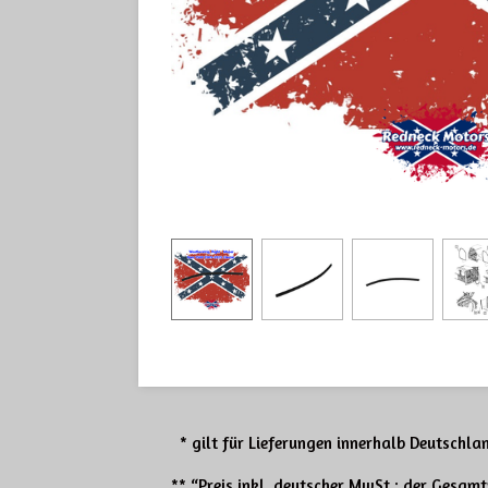
* gilt für Lieferungen innerhalb Deutschlan
** “Preis inkl. deutscher MwSt.; der Gesam