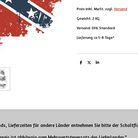
Preis inkl. MwSt. zzgl.
Versand
Gewicht: 2 KG
Versand: DHL Standard
Lieferung ca 5-8 Tage*
T
T
T
e
e
e
i
i
i
l
l
l
e
e
e
n
n
n
ds, Lieferzeiten für andere Länder entnehmen Sie bitte der Schaltf
tpreis ist abhängig
vom Mehrwertsteuersatz des Lieferlandes.”