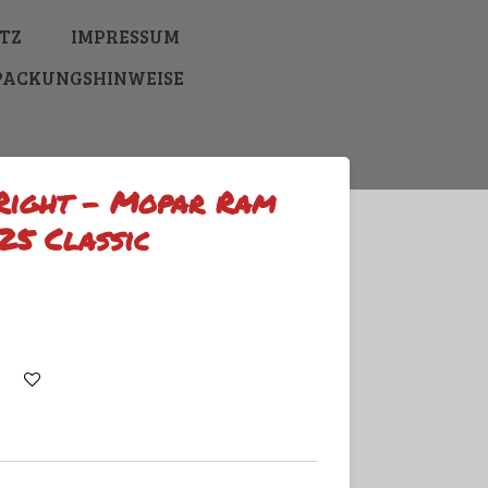
TZ
IMPRESSUM
PACKUNGSHINWEISE
 Right - Mopar Ram
5 Classic