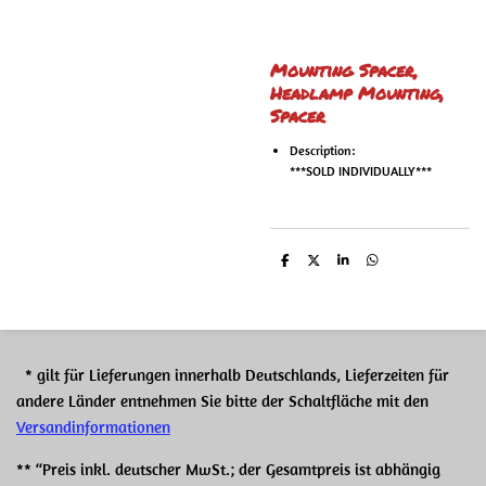
Mounting Spacer,
Headlamp Mounting,
Spacer
Description:
***SOLD INDIVIDUALLY***
T
T
T
T
e
e
e
e
i
i
i
i
l
l
l
l
e
e
e
e
n
n
n
n
* gilt für Lieferungen innerhalb Deutschlands, Lieferzeiten für
andere Länder entnehmen Sie bitte der Schaltfläche mit den
Versandinformationen
** “Preis inkl. deutscher MwSt.; der Gesamtpreis ist abhängig