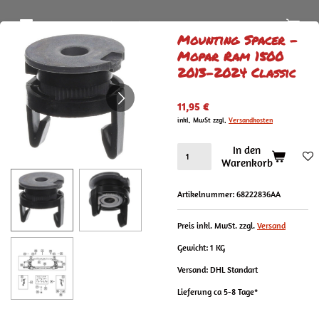
Zum
REDNECK MOTORS
Hauptinhalt
Mounting Spacer -
springen
Mopar Ram 1500
2013-2024 Classic
11,95 €
inkl. MwSt zzgl.
Versandkosten
In den
Warenkorb
Artikelnummer:
68222836AA
Preis inkl. MwSt. zzgl.
Versand
Gewicht: 1 KG
Versand: DHL Standart
Lieferung ca 5-8 Tage*