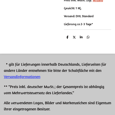
Preis inkl. MwSt. zzgl.
Versand
Gewicht: 1 KG
Versand: DHL Standard
Lieferung ca 2-3 Tage*
T
T
T
T
e
e
e
e
i
i
i
i
l
l
l
l
e
e
e
e
n
n
n
n
* gilt für Lieferungen innerhalb Deutschlands, Lieferzeiten für
andere Länder entnehmen Sie bitte der Schaltfläche mit den
Versandinformationen
** “Preis inkl. deutscher MwSt.; der Gesamtpreis ist abhängig
vom Mehrwertsteuersatz des Lieferlandes.”
Alle verwendeten Logos, Bilder und Markenzeichen sind Eigentum
ihrer eingetragenen Besitzer.