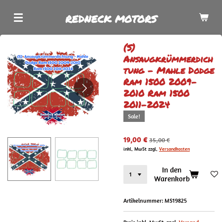
Zum
REDNECK MOTORS
Hauptinhalt
springen
(S)
Ansaugkrümmerdich
tung - Mahle Dodge
Ram 1500 2009-
2010 Ram 1500
2011-2024
Sale!
19,00 €
35,00 €
inkl. MwSt zzgl.
Versandkosten
In den
Warenkorb
Artikelnummer:
MS19825