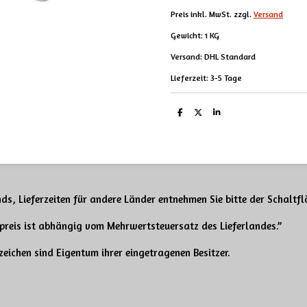
Preis inkl. MwSt. zzgl.
Versand
Gewicht: 1 KG
Versand: DHL Standard
Lieferzeit: 3-5 Tage
T
T
T
e
e
e
i
i
i
l
l
l
e
e
e
n
n
n
ds, Lieferzeiten für andere Länder entnehmen Sie bitte der Schaltf
tpreis ist abhängig
vom Mehrwertsteuersatz des Lieferlandes.”
eichen sind Eigentum ihrer eingetragenen Besitzer.