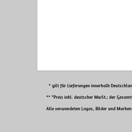
* gilt für Lieferungen innerhalb Deutschlan
** “Preis inkl. deutscher MwSt.; der Gesam
Alle verwendeten Logos, Bilder und Markenz