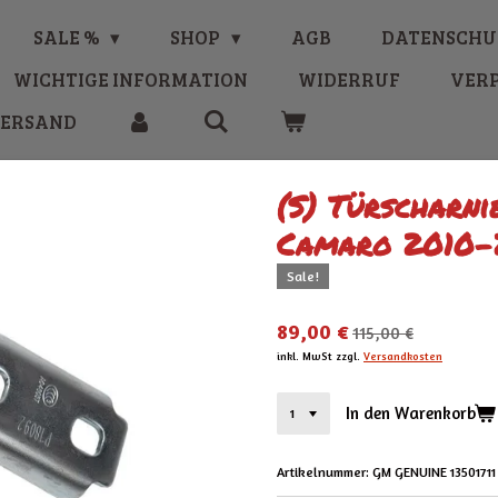
SALE %
SHOP
AGB
DATENSCHU
WICHTIGE INFORMATION
WIDERRUF
VER
VERSAND
(S) Türscharn
Camaro 2010-
Sale!
89,00 €
115,00 €
inkl. MwSt zzgl.
Versandkosten
In den Warenkorb
Artikelnummer:
GM GENUINE 13501711