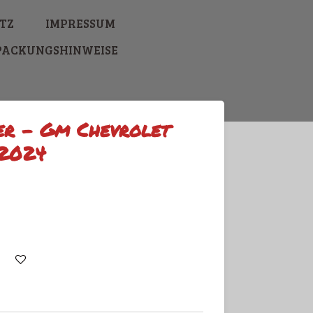
TZ
IMPRESSUM
PACKUNGSHINWEISE
ier - Gm Chevrolet
2024