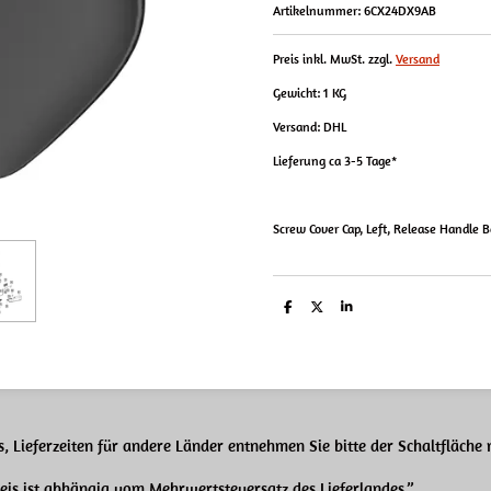
Artikelnummer:
6CX24DX9AB
Preis inkl. MwSt. zzgl.
Versand
Gewicht: 1 KG
Versand: DHL
Lieferung ca 3-5 Tage*
Screw Cover Cap, Left, Release Handle B
T
T
T
e
e
e
i
i
i
l
l
l
e
e
e
n
n
n
, Lieferzeiten für andere Länder entnehmen Sie bitte der Schaltfläche
reis ist abhängig
vom Mehrwertsteuersatz des Lieferlandes.”