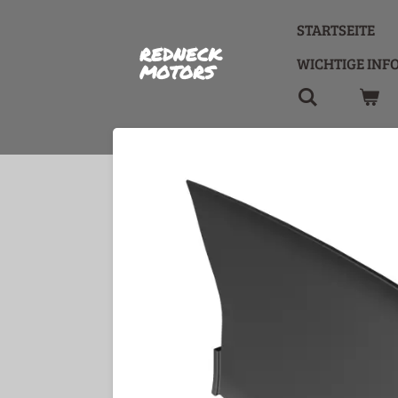
Zum
STARTSEITE
Hauptinhalt
REDNECK
springen
WICHTIGE INF
MOTORS