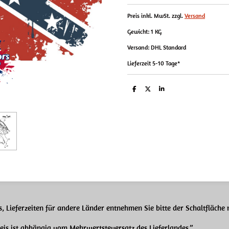
Preis inkl. MwSt. zzgl.
Versand
Gewicht: 1 KG
Versand: DHL Standard
Lieferzeit 5-10 Tage*
T
T
T
e
e
e
i
i
i
l
l
l
e
e
e
n
n
n
, Lieferzeiten für andere Länder entnehmen Sie bitte der Schaltfläche
reis ist abhängig
vom Mehrwertsteuersatz des Lieferlandes.”