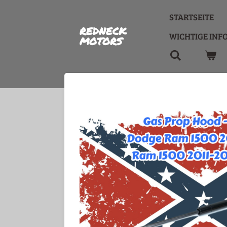
Zum
STARTSEITE
Hauptinhalt
REDNECK
springen
WICHTIGE INF
MOTORS