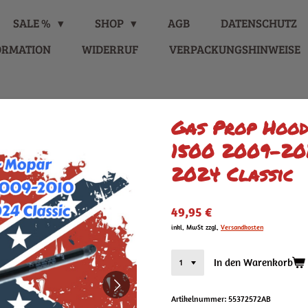
SALE %
SHOP
AGB
DATENSCHUTZ
ORMATION
WIDERRUF
VERPACKUNGSHINWEISE
Gas Prop Hoo
1500 2009-201
2024 Classic
49,95 €
inkl. MwSt zzgl.
Versandkosten
In den Warenkorb
Artikelnummer:
55372572AB