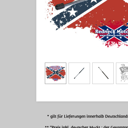
* gilt für Lieferungen innerhalb Deutschlands
** “Preis inkl. deutscher MwSt.; der Gesamtp