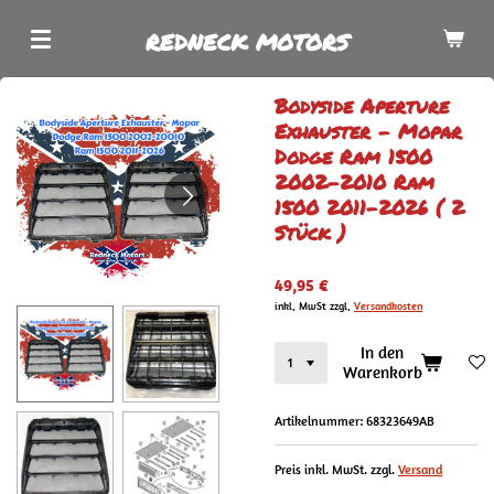
Zum
REDNECK MOTORS
Hauptinhalt
springen
Bodyside Aperture
Exhauster - Mopar
Dodge Ram 1500
2002-2010 Ram
1500 2011-2026 ( 2
Stück )
49,95 €
inkl. MwSt zzgl.
Versandkosten
In den
Warenkorb
Artikelnummer:
68323649AB
Preis inkl. MwSt. zzgl.
Versand