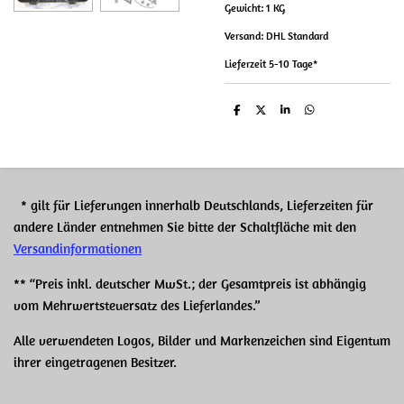
Gewicht: 1 KG
Versand: DHL Standard
Lieferzeit 5-10 Tage*
T
T
T
T
e
e
e
e
i
i
i
i
l
l
l
l
e
e
e
e
n
n
n
n
* gilt für Lieferungen innerhalb Deutschlands, Lieferzeiten für
andere Länder entnehmen Sie bitte der Schaltfläche mit den
Versandinformationen
** “Preis inkl. deutscher MwSt.; der Gesamtpreis ist abhängig
vom Mehrwertsteuersatz des Lieferlandes.”
Alle verwendeten Logos, Bilder und Markenzeichen sind Eigentum
ihrer eingetragenen Besitzer.