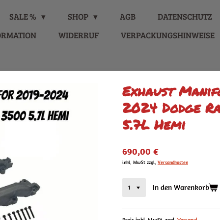
SALE %
SHOP
AGB
DATENSCHUTZ
ORMATION
WIDERRUF
VERPACKUNGSHINWEISE
Exhaust Manif
2024 Dodge R
5.7L Hemi
690,00 €
inkl. MwSt zzgl.
Versandkosten
In den Warenkorb
Preis inkl. MwSt. zzgl.
Versand