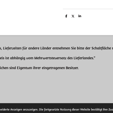
T
T
T
e
e
e
i
i
i
l
l
l
e
e
e
n
n
n
, Lieferzeiten für andere Länder entnehmen Sie bitte der Schaltfläche
reis ist abhängig
vom Mehrwertsteuersatz des Lieferlandes.”
chen sind Eigentum ihrer eingetragenen Besitzer.
eiderte Anzeigen anzuzeigen. Die fortgesetzte Nutzung dieser Website bestätigt Ihre 