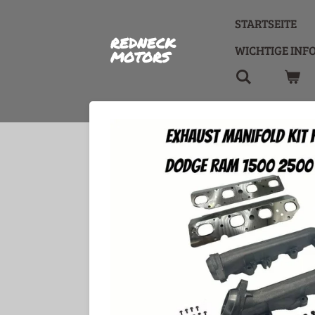
Zum
STARTSEITE
Hauptinhalt
REDNECK
springen
WICHTIGE INF
MOTORS