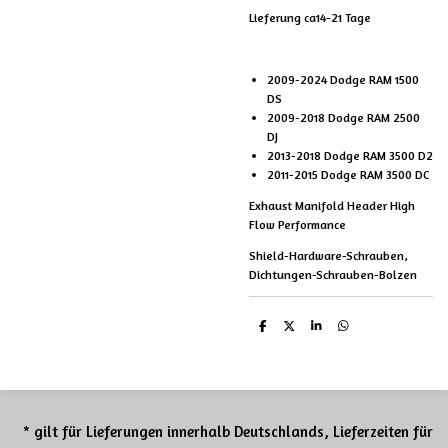
Lieferung ca14-21 Tage
2009-2024 Dodge RAM 1500
DS
2009-2018 Dodge RAM 2500
DJ
2013-2018 Dodge RAM 3500 D2
2011-2015 Dodge RAM 3500 DC
Exhaust Manifold Header High
Flow Performance
Shield-Hardware-Schrauben,
Dichtungen-Schrauben-Bolzen
T
T
T
T
e
e
e
e
i
i
i
i
l
l
l
l
e
e
e
e
n
n
n
n
* gilt für Lieferungen innerhalb Deutschlands, Lieferzeiten für