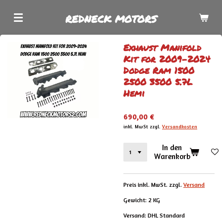
Zum
REDNECK MOTORS
Hauptinhalt
springen
Exhaust Manifold
Kit for 2009-2024
Dodge Ram 1500
2500 3500 5.7L
Hemi
690,00 €
inkl. MwSt zzgl.
Versandkosten
In den
Warenkorb
Preis inkl. MwSt. zzgl.
Versand
Gewicht: 2 KG
Versand: DHL Standard