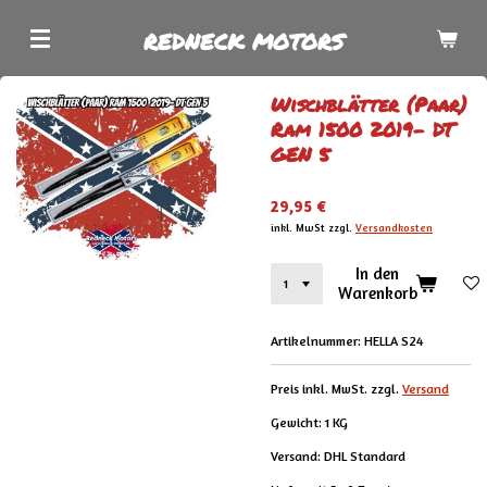
Zum
REDNECK MOTORS
Hauptinhalt
springen
Wischblätter (Paar)
Ram 1500 2019- DT
GEN 5
29,95 €
inkl. MwSt zzgl.
Versandkosten
In den
Warenkorb
Artikelnummer:
HELLA S24
Preis inkl. MwSt. zzgl.
Versand
Gewicht: 1 KG
Versand: DHL Standard