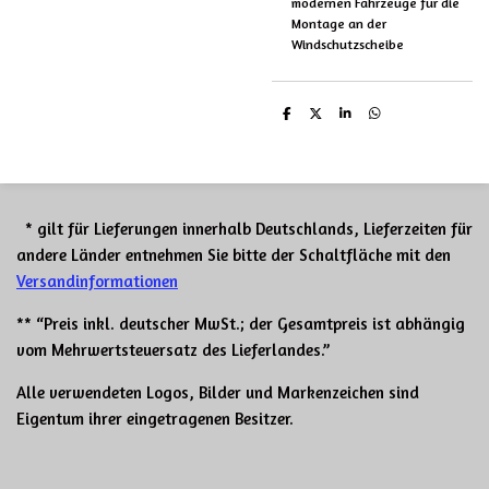
modernen Fahrzeuge für die
Montage an der
Windschutzscheibe
T
T
T
T
e
e
e
e
i
i
i
i
l
l
l
l
e
e
e
e
n
n
n
n
* gilt für Lieferungen innerhalb Deutschlands, Lieferzeiten für
andere Länder entnehmen Sie bitte der Schaltfläche mit den
Versandinformationen
** “Preis inkl. deutscher MwSt.; der Gesamtpreis ist abhängig
vom Mehrwertsteuersatz des Lieferlandes.”
Alle verwendeten Logos, Bilder und Markenzeichen sind
Eigentum ihrer eingetragenen Besitzer.