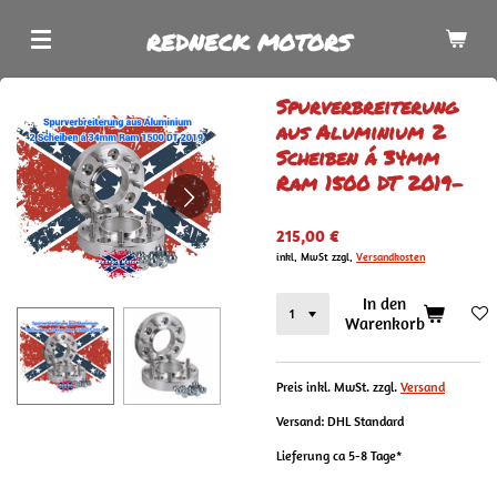
Zum
REDNECK MOTORS
Hauptinhalt
springen
Spurverbreiterung
aus Aluminium 2
Scheiben á 34mm
Ram 1500 DT 2019-
215,00 €
inkl. MwSt zzgl.
Versandkosten
In den
Warenkorb
Preis inkl. MwSt. zzgl.
Versand
Versand: DHL Standard
Lieferung ca 5-8 Tage*