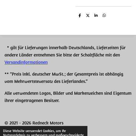
T
T
T
T
e
e
e
e
i
i
i
i
l
l
l
l
e
e
e
e
n
n
n
n
* gilt für Lieferungen innerhalb Deutschlands, Lieferzeiten für
andere Länder entnehmen Sie bitte der Schaltfläche mit den
Versandinformationen
** “Preis inkl. deutscher MwSt.; der Gesamtpreis ist abhängig
vom Mehrwertsteuersatz des Lieferlandes.”
Alle verwendeten Logos, Bilder und Markenzeichen sind Eigentum
ihrer eingetragenen Besitzer.
© 2021 - 2026 Redneck Motors
Mit Unterstützung von
Webador
Diese Website verwendet Cookies, um Ihr
Nutzererlebnis zu verbessern und maßgeschneiderte