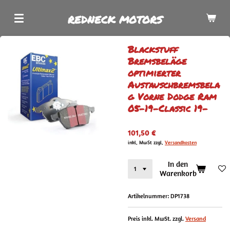
Zum
REDNECK MOTORS
Hauptinhalt
springen
Blackstuff
Bremsbeläge
optimierter
Austauschbremsbela
g Vorne Dodge Ram
05-19-Classic 19-
101,50 €
inkl. MwSt zzgl.
Versandkosten
In den
Warenkorb
Artikelnummer:
DP1738
Preis inkl. MwSt. zzgl.
Versand