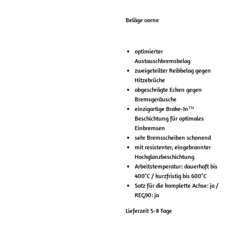
Beläge vorne
optimierter
Austauschbremsbelag
zweigeteilter Reibbelag gegen
Hitzebrüche
abgeschrägte Ecken gegen
Bremsgeräusche
einzigartige Brake-In™
Beschichtung für optimales
Einbremsen
sehr Bremsscheiben schonend
mit resistenter, eingebrannter
Hochglanzbeschichtung
Arbeitstemperatur: dauerhaft bis
400°C / kurzfristig bis 600°C
Satz für die komplette Achse: ja /
REG90: ja
Lieferzeit 5-8 Tage