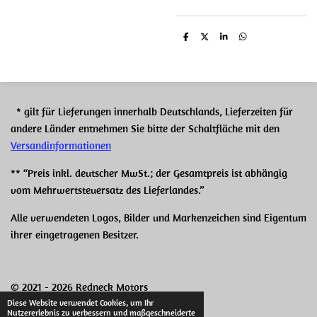
T
T
T
T
e
e
e
e
i
i
i
i
l
l
l
l
e
e
e
e
n
n
n
n
* gilt für Lieferungen innerhalb Deutschlands, Lieferzeiten für
andere Länder entnehmen Sie bitte der Schaltfläche mit den
Versandinformationen
** “Preis inkl. deutscher MwSt.; der Gesamtpreis ist abhängig
vom Mehrwertsteuersatz des Lieferlandes.”
Alle verwendeten Logos, Bilder und Markenzeichen sind Eigentum
ihrer eingetragenen Besitzer.
© 2021 - 2026 Redneck Motors
Diese Website verwendet Cookies, um Ihr
Mit Unterstützung von
Webador
Nutzererlebnis zu verbessern und maßgeschneiderte