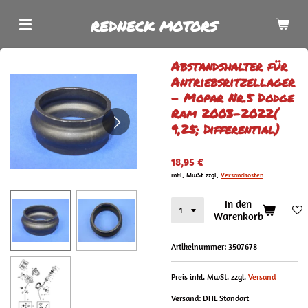
Zum
REDNECK MOTORS
Hauptinhalt
springen
Abstandshalter für
Antriebsritzellager
- Mopar Nr.5 Dodge
Ram 2003-2022(
9,25; Differential)
18,95 €
inkl. MwSt zzgl.
Versandkosten
In den
Warenkorb
Artikelnummer:
3507678
Preis inkl. MwSt. zzgl.
Versand
Versand: DHL Standart