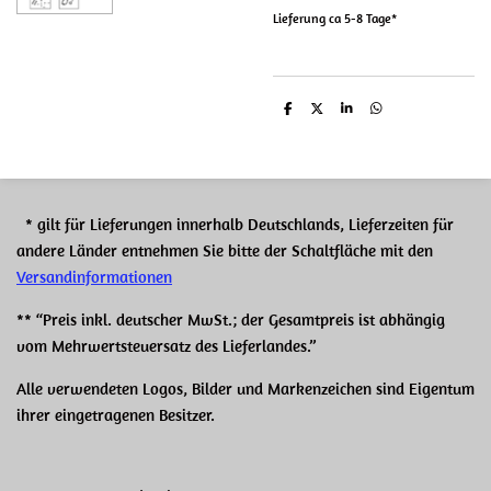
Lieferung ca 5-8 Tage*
T
T
T
T
e
e
e
e
i
i
i
i
l
l
l
l
e
e
e
e
n
n
n
n
* gilt für Lieferungen innerhalb Deutschlands, Lieferzeiten für
andere Länder entnehmen Sie bitte der Schaltfläche mit den
Versandinformationen
** “Preis inkl. deutscher MwSt.; der Gesamtpreis ist abhängig
vom Mehrwertsteuersatz des Lieferlandes.”
Alle verwendeten Logos, Bilder und Markenzeichen sind Eigentum
ihrer eingetragenen Besitzer.