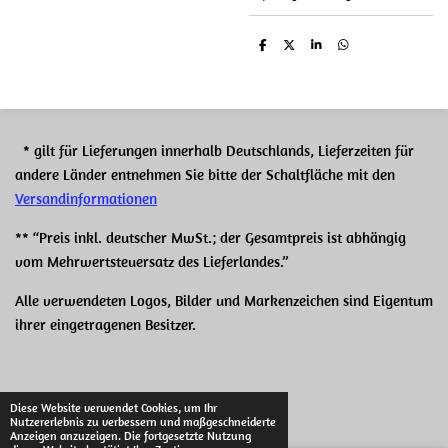
T
T
T
T
e
e
e
e
i
i
i
i
l
l
l
l
e
e
e
e
n
n
n
n
* gilt für Lieferungen innerhalb Deutschlands, Lieferzeiten für
andere Länder entnehmen Sie bitte der Schaltfläche mit den
Versandinformationen
** “Preis inkl. deutscher MwSt.; der Gesamtpreis ist abhängig
vom Mehrwertsteuersatz des Lieferlandes.”
Alle verwendeten Logos, Bilder und Markenzeichen sind Eigentum
ihrer eingetragenen Besitzer.
© 2021 - 2026 Redneck Motors
Diese Website verwendet Cookies, um Ihr
Nutzererlebnis zu verbessern und maßgeschneiderte
Mit Unterstützung von
Webador
Anzeigen anzuzeigen. Die fortgesetzte Nutzung