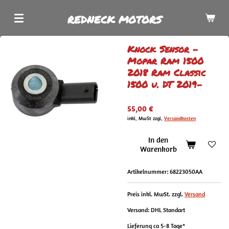
Zum
REDNECK MOTORS
Hauptinhalt
springen
Knock Sensor -
Mopar Ram 1500
2018 Ram Classic
1500 u. DT 2019-
55,00 €
inkl. MwSt zzgl.
Versandkosten
In den
Warenkorb
Artikelnummer:
68223050AA
Preis inkl. MwSt. zzgl.
Versand
Versand: DHL Standart
Lieferung ca 5-8 Tage*