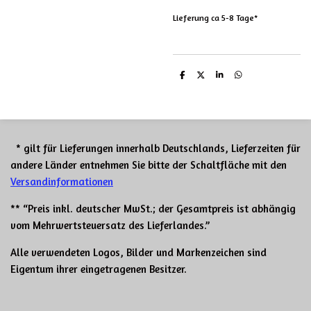
Lieferung ca 5-8 Tage*
T
T
T
T
e
e
e
e
i
i
i
i
l
l
l
l
e
e
e
e
n
n
n
n
* gilt für Lieferungen innerhalb Deutschlands, Lieferzeiten für
andere Länder entnehmen Sie bitte der Schaltfläche mit den
Versandinformationen
** “Preis inkl. deutscher MwSt.; der Gesamtpreis ist abhängig
vom Mehrwertsteuersatz des Lieferlandes.”
Alle verwendeten Logos, Bilder und Markenzeichen sind
Eigentum ihrer eingetragenen Besitzer.