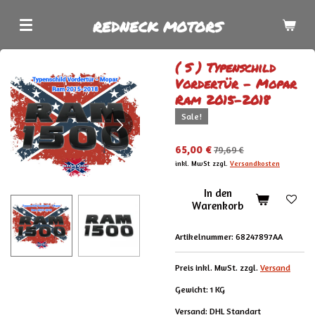
Zum
REDNECK MOTORS
Hauptinhalt
springen
( S ) Typenschild
Vordertür - Mopar
Ram 2015-2018
Sale!
65,00 €
79,69 €
inkl. MwSt zzgl.
Versandkosten
In den
Warenkorb
Artikelnummer:
68247897AA
Preis inkl. MwSt. zzgl.
Versand
Gewicht: 1 KG
Versand: DHL Standart