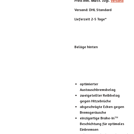
Preis inkl. MwSt. zzgl.
Versand
Versand: DHL Standard
Lieferzeit 2-5 Tage*
Beläge hinten
optimierter
Austauschbremsbelag
zweigeteilter Reibbelag
gegen Hitzebrüche
abgeschrägte Ecken gegen
Bremsgeräusche
einzigartige Brake-In™
Beschichtung für optimales
Einbremsen