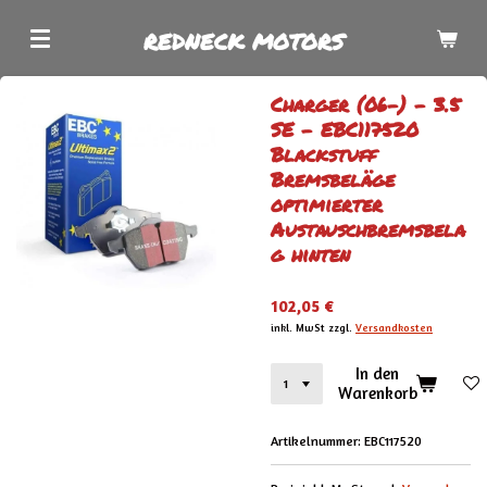
Zum
REDNECK MOTORS
Hauptinhalt
springen
Charger (06-) - 3.5
SE - EBC117520
Blackstuff
Bremsbeläge
optimierter
Austauschbremsbela
g hinten
102,05 €
inkl. MwSt zzgl.
Versandkosten
In den
Warenkorb
Artikelnummer:
EBC117520