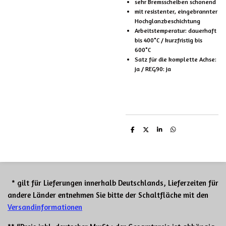
sehr Bremsscheiben schonend
mit resistenter, eingebrannter
Hochglanzbeschichtung
Arbeitstemperatur: dauerhaft
bis 400°C / kurzfristig bis
600°C
Satz für die komplette Achse:
ja / REG90: ja
T
T
T
T
e
e
e
e
i
i
i
i
l
l
l
l
e
e
e
e
n
n
n
n
* gilt für Lieferungen innerhalb Deutschlands, Lieferzeiten für
andere Länder entnehmen Sie bitte der Schaltfläche mit den
Versandinformationen