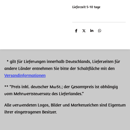
Lieferzeit 5-10 tage
T
T
T
T
e
e
e
e
i
i
i
i
l
l
l
l
e
e
e
e
n
n
n
n
* gilt für Lieferungen innerhalb Deutschlands, Lieferzeiten für
andere Länder entnehmen Sie bitte der Schaltfläche mit den
Versandinformationen
** “Preis inkl. deutscher MwSt.; der Gesamtpreis ist abhängig
vom Mehrwertsteuersatz des Lieferlandes.”
Alle verwendeten Logos, Bilder und Markenzeichen sind Eigentum
ihrer eingetragenen Besitzer.