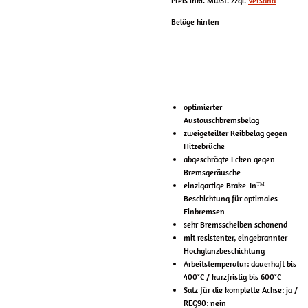
Preis inkl. MwSt. zzgl.
Versand
Beläge hinten
optimierter
Austauschbremsbelag
zweigeteilter Reibbelag gegen
Hitzebrüche
abgeschrägte Ecken gegen
Bremsgeräusche
einzigartige Brake-In™
Beschichtung für optimales
Einbremsen
sehr Bremsscheiben schonend
mit resistenter, eingebrannter
Hochglanzbeschichtung
Arbeitstemperatur: dauerhaft bis
400°C / kurzfristig bis 600°C
Satz für die komplette Achse: ja /
REG90: nein