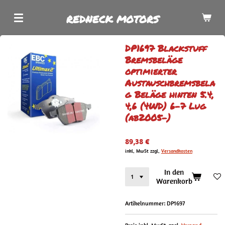
Zum
REDNECK MOTORS
Hauptinhalt
springen
DP1697 Blackstuff
Bremsbeläge
optimierter
Austauschbremsbela
g Beläge hinten 5.4,
4,6 (4WD) 6-7 Lug
(ab2005-)
89,38 €
inkl. MwSt zzgl.
Versandkosten
In den
Warenkorb
Artikelnummer:
DP1697