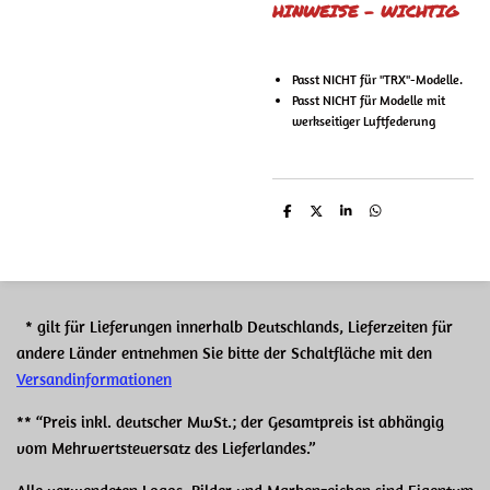
HINWEISE -
WICHTIG
Passt
NICHT
für "TRX"-Modelle.
Passt
NICHT
für Modelle mit
werkseitiger Luftfederung
T
T
T
T
e
e
e
e
i
i
i
i
l
l
l
l
e
e
e
e
n
n
n
n
* gilt für Lieferungen innerhalb Deutschlands, Lieferzeiten für
andere Länder entnehmen Sie bitte der Schaltfläche mit den
Versandinformationen
** “Preis inkl. deutscher MwSt.; der Gesamtpreis ist abhängig
vom Mehrwertsteuersatz des Lieferlandes.”