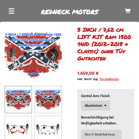
Zum
REDNECK MOTORS
Hauptinhalt
springen
3 INCH / 7,62 cm
LIFT KIT Ram 1500
4WD (2012-2018 &
Classic) ohne Tüv
Gutachten
1.659,00 €
inkl. MwSt zzgl.
Versandkosten
Control Arm Finish
Benachrichtigung bei
Verfügbarkeit erhalten.