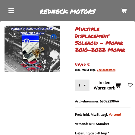
Zum
REDNECK MOTORS
Hauptinhalt
springen
Multiple
Displacement
Solenoid - Mopar
2010-2022 Mopar
69,45 €
inkl. MwSt zzgl.
Versandkosten
In den
Warenkorb
Artikelnummer:
53022298AA
Preis inkl. MwSt. zzgl.
Versand
Versand: DHL Standart
Lieferung ca 5-8 Tage*