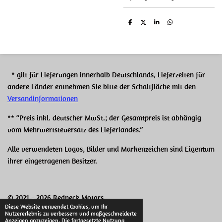
T
T
T
T
e
e
e
e
i
i
i
i
l
l
l
l
e
e
e
e
n
n
n
n
* gilt für Lieferungen innerhalb Deutschlands, Lieferzeiten für
andere Länder entnehmen Sie bitte der Schaltfläche mit den
Versandinformationen
** “Preis inkl. deutscher MwSt.; der Gesamtpreis ist abhängig
vom Mehrwertsteuersatz des Lieferlandes.”
Alle verwendeten Logos, Bilder und Markenzeichen sind Eigentum
ihrer eingetragenen Besitzer.
© 2021 - 2026 Redneck Motors
Diese Website verwendet Cookies, um Ihr
Mit Unterstützung von
Webador
Nutzererlebnis zu verbessern und maßgeschneiderte
Anzeigen anzuzeigen. Die fortgesetzte Nutzung